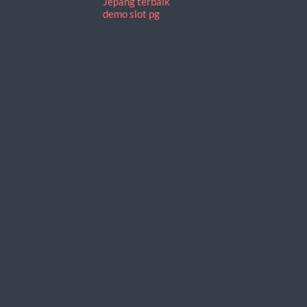
Jepang terbaik
demo slot pg