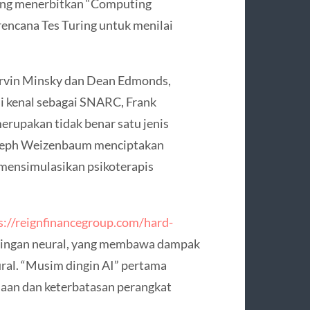
uring menerbitkan “Computing
rencana Tes Turing untuk menilai
rvin Minsky dan Dean Edmonds,
i kenal sebagai SNARC, Frank
rupakan tidak benar satu jenis
 Joseph Weizenbaum menciptakan
 mensimulasikan psikoterapis
s://reignfinancegroup.com/hard-
ringan neural, yang membawa dampak
ural. “Musim dingin AI” pertama
aan dan keterbatasan perangkat