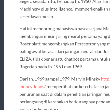
Segera sesudah itu, terhadap th. 1950, Alan T
Machinery plus Intelligence,” memperkenalkan 
kecerdasan mesin.
Hal ini mendorong mahasiswa pascasarjana Ma
membangun mesin jaring neural pertama yang d
Rosenblatt mengembangkan Perceptron yang me
paling awal berasal dari jaringan neural, dan
ELIZA, tidak benar satu chatbot pertama untuk
Rogerian pada th. 1951 dan 1969.
Dari th. 1969 sampai 1979, Marvin Minsky
http
money-loans/
memperlihatkan keterbatasan ja
penurunan saat di dalam penelitian jaringan ne
berlangsung di karenakan berkurangnya pendan
keras dan komputasi.