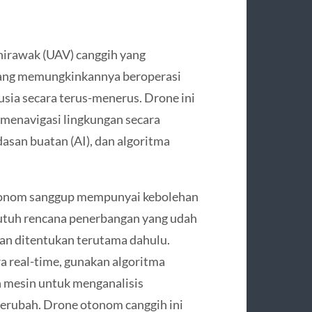
irawak (UAV) canggih yang
yang memungkinkannya beroperasi
sia secara terus-menerus. Drone ini
menavigasi lingkungan secara
asan buatan (AI), dan algoritma
otonom sanggup mempunyai kebolehan
utuh rencana penerbangan yang udah
an ditentukan terutama dahulu.
a real-time, gunakan algoritma
n mesin untuk menganalisis
berubah. Drone otonom canggih ini