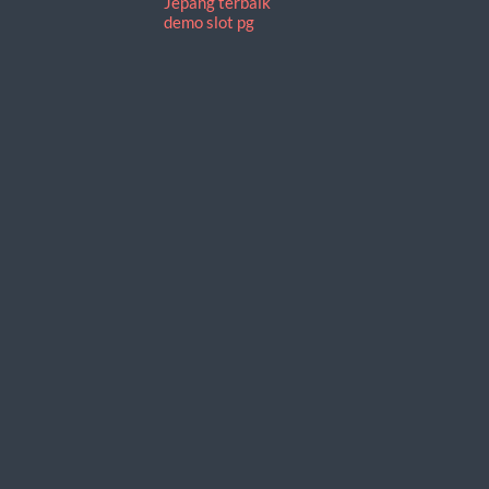
Jepang terbaik
demo slot pg