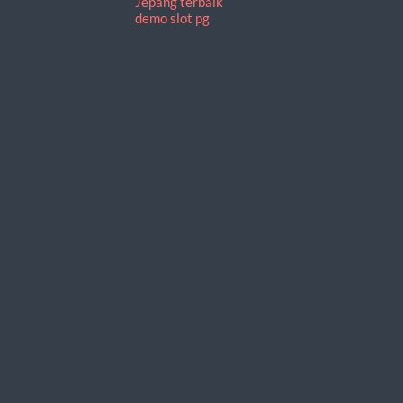
Jepang terbaik
demo slot pg