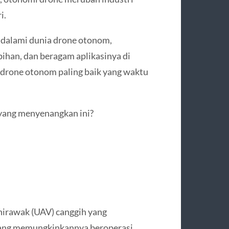
i.
ndalami dunia drone otonom,
ihan, dan beragam aplikasinya di
drone otonom paling baik yang waktu
yang menyenangkan ini?
irawak (UAV) canggih yang
yang memungkinkannya beroperasi