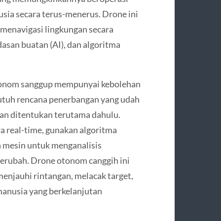
sia secara terus-menerus. Drone ini
menavigasi lingkungan secara
asan buatan (AI), dan algoritma
otonom sanggup mempunyai kebolehan
utuh rencana penerbangan yang udah
an ditentukan terutama dahulu.
a real-time, gunakan algoritma
n mesin untuk menganalisis
berubah. Drone otonom canggih ini
njauhi rintangan, melacak target,
manusia yang berkelanjutan